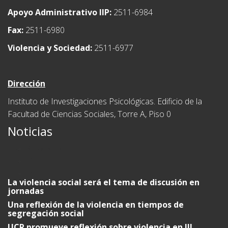
Apoyo Administrativo IIP:
2511-6984
Fax:
2511-6980
Violencia y Sociedad:
2511-6977
Dirección
Instituto de Investigaciones Psicológicas. Edificio de la
Facultad de Ciencias Sociales, Torre A, Piso 0
Noticias
0
This is a bridge
1
This bridge is very long
2
3
La violencia social será el tema de discusión en
4
jornadas
Una reflexión de la violencia en tiempos de
segregación social
UCR promueve reflexión sobre violencia en III