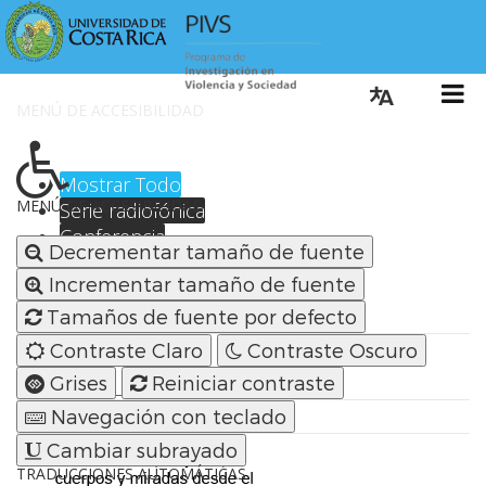
MENÚ DE ACCESIBILIDAD
Cambiar I
Mostrar Todo
MENÚ DE ACCESIBILIDAD
Serie radiofónica
Conferencia
Decrementar tamaño de fuente
Mesa Redonda
Incrementar tamaño de fuente
Jornada
Simposio
Tamaños de fuente por defecto
Congreso
Contraste Claro
Contraste Oscuro
Grises
Reiniciar contraste
Navegación con teclado
Cambiar subrayado
TRADUCCIONES AUTOMÁTICAS