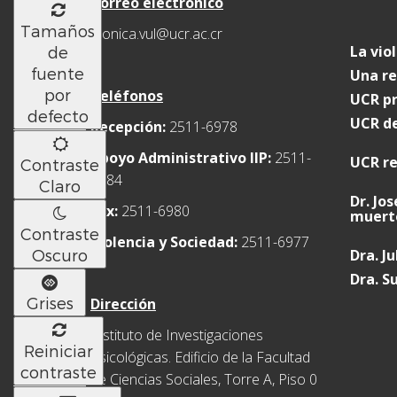
Correo electrónico
Tamaños
monica.vul@ucr.ac.cr
La vio
de
fuente
Una re
por
Teléfonos
UCR pr
defecto
UCR de
Recepción:
2511-6978
Apoyo Administrativo IIP:
2511-
UCR re
Contraste
6984
Claro
Dr. Jo
Fax:
2511-6980
muerte
Contraste
Violencia y Sociedad:
2511-6977
Oscuro
Dra. Ju
Dra. S
Grises
Dirección
Instituto de Investigaciones
Reiniciar
Psicológicas. Edificio de la Facultad
contraste
de Ciencias Sociales, Torre A, Piso 0