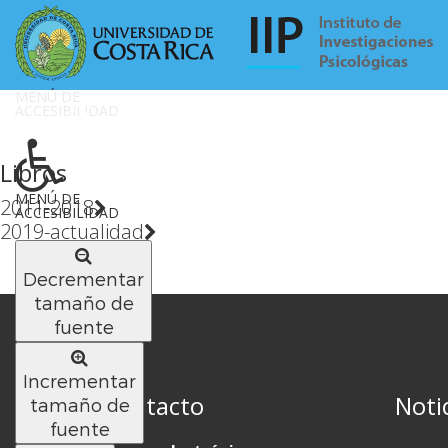
MENÚ DE
ACCESIBILIDAD
Libros
MENÚ DE
2011-2018
ACCESIBILIDAD
2019-actualidad
Decrementar
tamaño de
fuente
Incrementar
Contacto
Noti
tamaño de
fuente